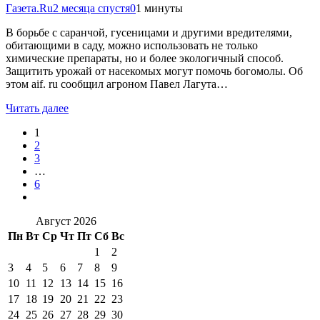
Газета.Ru
2 месяца спустя
0
1 минуты
В борьбе с саранчой, гусеницами и другими вредителями,
обитающими в саду, можно использовать не только
химические препараты, но и более экологичный способ.
Защитить урожай от насекомых могут помочь богомолы. Об
этом aif. ru сообщил агроном Павел Лагута…
Читать далее
1
2
3
…
6
Август 2026
Пн
Вт
Ср
Чт
Пт
Сб
Вс
1
2
3
4
5
6
7
8
9
10
11
12
13
14
15
16
17
18
19
20
21
22
23
24
25
26
27
28
29
30