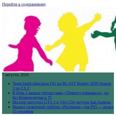
Перейти к содержимому
7 августа, 2026
Team Spirit обыграла OG на BLAST Bounty 2026 Season
2 по CS 2
В Dota 2 вышла третья глава «Тёмного карнавала», но
без Компендиума к TI
Моддер запустил GTA 3 и Vice City внутри San Andreas
Вышел сюжетный трейлер «Росомахи» для PS5 — релиз
15 сентября