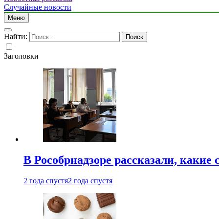
Случайные новости
Меню
Найти:
Заголовки
В Рособрнадзоре рассказали, какие 
2 года спустя
2 года спустя