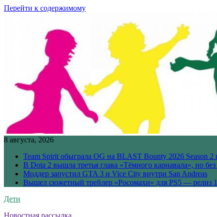
Перейти к содержимому
8 августа, 2026
Team Spirit обыграла OG на BLAST Bounty 2026 Season 2 
В Dota 2 вышла третья глава «Тёмного карнавала», но бе
Моддер запустил GTA 3 и Vice City внутри San Andreas
Вышел сюжетный трейлер «Росомахи» для PS5 — релиз 1
Дети
Новостная рассылка