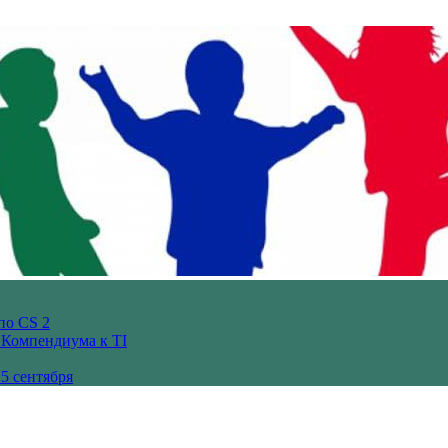
по CS 2
з Компендиума к TI
5 сентября