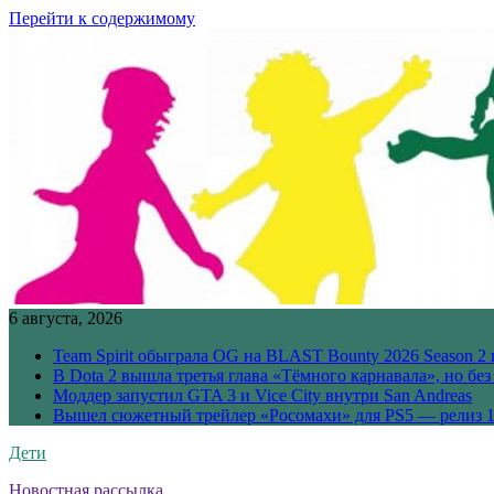
Перейти к содержимому
6 августа, 2026
Team Spirit обыграла OG на BLAST Bounty 2026 Season 2 
В Dota 2 вышла третья глава «Тёмного карнавала», но бе
Моддер запустил GTA 3 и Vice City внутри San Andreas
Вышел сюжетный трейлер «Росомахи» для PS5 — релиз 1
Дети
Новостная рассылка