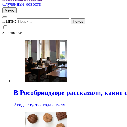
Случайные новости
Меню
Найти:
Заголовки
В Рособрнадзоре рассказали, какие 
2 года спустя
2 года спустя