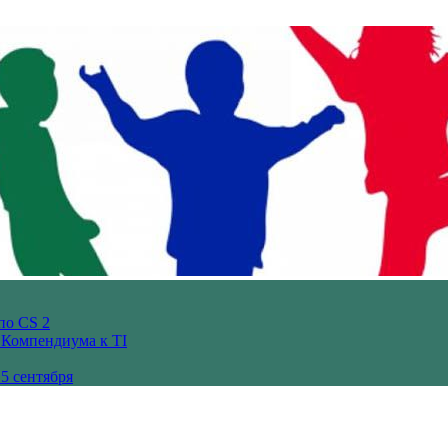
по CS 2
з Компендиума к TI
5 сентября