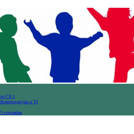
по CS 2
з Компендиума к TI
5 сентября