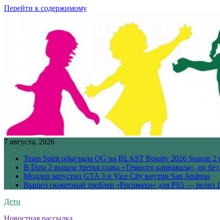
Перейти к содержимому
7 августа, 2026
Team Spirit обыграла OG на BLAST Bounty 2026 Season 2 
В Dota 2 вышла третья глава «Тёмного карнавала», но бе
Моддер запустил GTA 3 и Vice City внутри San Andreas
Вышел сюжетный трейлер «Росомахи» для PS5 — релиз 1
Дети
Новостная рассылка