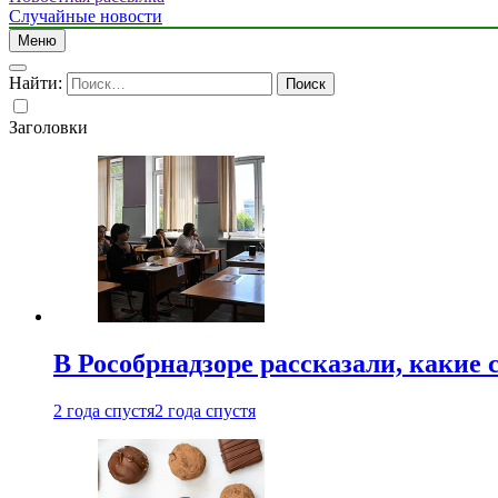
Случайные новости
Меню
Найти:
Заголовки
В Рособрнадзоре рассказали, какие 
2 года спустя
2 года спустя