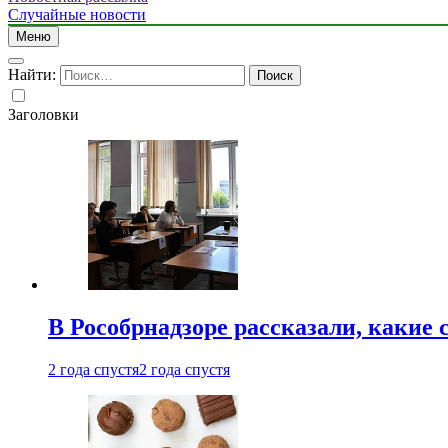
Случайные новости
Меню
Найти:
Заголовки
В Рособрнадзоре рассказали, какие 
2 года спустя
2 года спустя