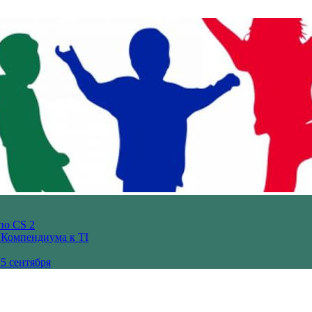
по CS 2
з Компендиума к TI
5 сентября