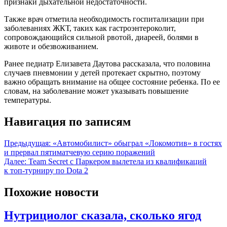
признаки дыхательной недостаточности.
Также врач отметила необходимость госпитализации при
заболеваниях ЖКТ, таких как гастроэнтероколит,
сопровождающийся сильной рвотой, диареей, болями в
животе и обезвоживанием.
Ранее педиатр Елизавета Даутова рассказала, что половина
случаев пневмонии у детей протекает скрытно, поэтому
важно обращать внимание на общее состояние ребенка. По ее
словам, на заболевание может указывать повышение
температуры.
Навигация по записям
Предыдущая:
«Автомобилист» обыграл «Локомотив» в гостях
и прервал пятиматчевую серию поражений
Далее:
Team Secret с Паркером вылетела из квалификаций
к топ-турниру по Dota 2
Похожие новости
Нутрициолог сказала, сколько ягод