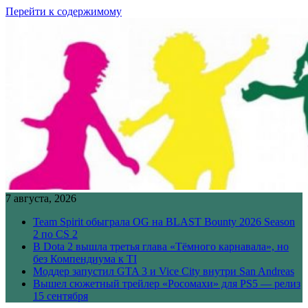
Перейти к содержимому
7 августа, 2026
Team Spirit обыграла OG на BLAST Bounty 2026 Season
2 по CS 2
В Dota 2 вышла третья глава «Тёмного карнавала», но
без Компендиума к TI
Моддер запустил GTA 3 и Vice City внутри San Andreas
Вышел сюжетный трейлер «Росомахи» для PS5 — релиз
15 сентября