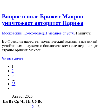
Вопрос о поле Брижит Макрон
уничтожает авторитет Парижа
Московский Комсомолец
11 месяцев спустя
0
1 минуты
Во Франции нарастает политический кризис, вызванный
устойчивыми слухами о биологическом поле первой леди
страны Брижит Макрон.
Читать далее
1
2
3
…
35
Август 2025
Пн
Вт
Ср
Чт
Пт
Сб
Вс
1
2
3