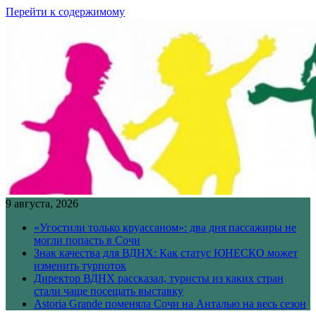
Перейти к содержимому
9 августа, 2026
«Угостили только круассаном»: два дня пассажиры не
могли попасть в Сочи
Знак качества для ВДНХ: Как статус ЮНЕСКО может
изменить турпоток
Директор ВДНХ рассказал, туристы из каких стран
стали чаще посещать выставку
Astoria Grande поменяла Сочи на Анталью на весь сезон