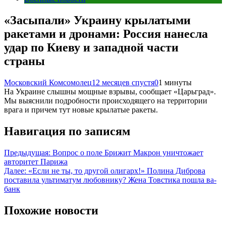
«Засыпали» Украину крылатыми
ракетами и дронами: Россия нанесла
удар по Киеву и западной части
страны
Московский Комсомолец
12 месяцев спустя
0
1 минуты
На Украине слышны мощные взрывы, сообщает «Царьград».
Мы выяснили подробности происходящего на территории
врага и причем тут новые крылатые ракеты.
Навигация по записям
Предыдущая:
Вопрос о поле Брижит Макрон уничтожает
авторитет Парижа
Далее:
«Если не ты, то другой олигарх!» Полина Диброва
поставила ультиматум любовнику? Жена Товстика пошла ва-
банк
Похожие новости