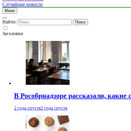
Случайные новости
Меню
Найти:
Заголовки
В Рособрнадзоре рассказали, какие 
2 года спустя
2 года спустя