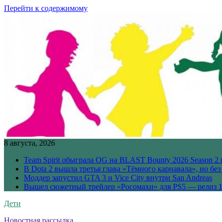
Перейти к содержимому
8 августа, 2026
Team Spirit обыграла OG на BLAST Bounty 2026 Season 2 
В Dota 2 вышла третья глава «Тёмного карнавала», но бе
Моддер запустил GTA 3 и Vice City внутри San Andreas
Вышел сюжетный трейлер «Росомахи» для PS5 — релиз 1
Дети
Новостная рассылка