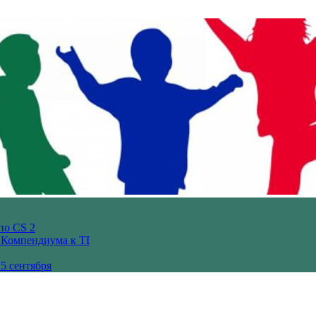
по CS 2
з Компендиума к TI
5 сентября