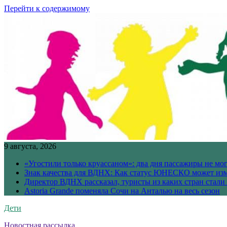
Перейти к содержимому
9 августа, 2026
«Угостили только круассаном»: два дня пассажиры не мо
Знак качества для ВДНХ: Как статус ЮНЕСКО может изм
Директор ВДНХ рассказал, туристы из каких стран стали
Astoria Grande поменяла Сочи на Анталью на весь сезон
Дети
Новостная рассылка