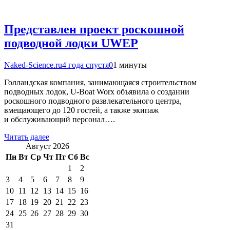
Представлен проект роскошной
подводной лодки UWEP
Naked-Science.ru
4 года спустя
0
1 минуты
Голландская компания, занимающаяся строительством
подводных лодок, U-Boat Worx объявила о создании
роскошного подводного развлекательного центра,
вмещающего до 120 гостей, а также экипаж
и обслуживающий персонал….
Читать далее
Август 2026
Пн
Вт
Ср
Чт
Пт
Сб
Вс
1
2
3
4
5
6
7
8
9
10
11
12
13
14
15
16
17
18
19
20
21
22
23
24
25
26
27
28
29
30
31