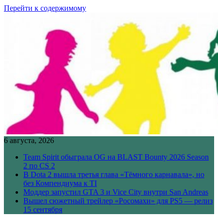
Перейти к содержимому
6 августа, 2026
Team Spirit обыграла OG на BLAST Bounty 2026 Season
2 по CS 2
В Dota 2 вышла третья глава «Тёмного карнавала», но
без Компендиума к TI
Моддер запустил GTA 3 и Vice City внутри San Andreas
Вышел сюжетный трейлер «Росомахи» для PS5 — релиз
15 сентября