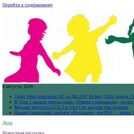
Перейти к содержимому
6 августа, 2026
Team Spirit обыграла OG на BLAST Bounty 2026 Season 2 
В Dota 2 вышла третья глава «Тёмного карнавала», но бе
Моддер запустил GTA 3 и Vice City внутри San Andreas
Вышел сюжетный трейлер «Росомахи» для PS5 — релиз 1
Дети
Новостная рассылка