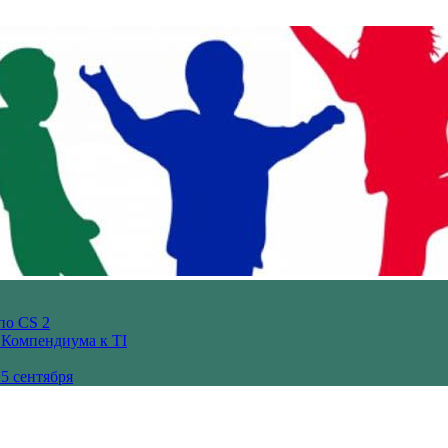
по CS 2
з Компендиума к TI
5 сентября