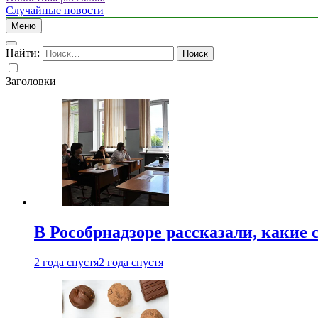
Случайные новости
Меню
Найти:
Заголовки
В Рособрнадзоре рассказали, какие 
2 года спустя
2 года спустя