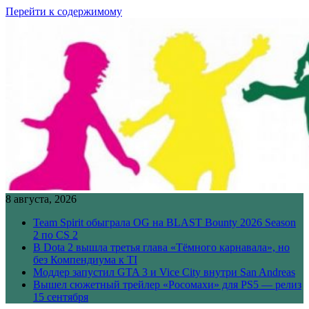
Перейти к содержимому
8 августа, 2026
Team Spirit обыграла OG на BLAST Bounty 2026 Season
2 по CS 2
В Dota 2 вышла третья глава «Тёмного карнавала», но
без Компендиума к TI
Моддер запустил GTA 3 и Vice City внутри San Andreas
Вышел сюжетный трейлер «Росомахи» для PS5 — релиз
15 сентября