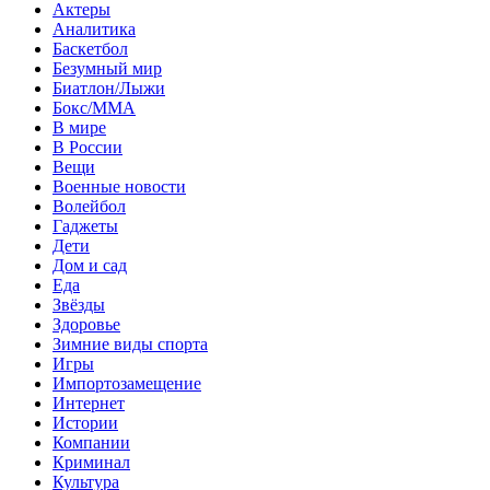
Актеры
Аналитика
Баскетбол
Безумный мир
Биатлон/Лыжи
Бокс/MMA
В мире
В России
Вещи
Военные новости
Волейбол
Гаджеты
Дети
Дом и сад
Еда
Звёзды
Здоровье
Зимние виды спорта
Игры
Импортозамещение
Интернет
Истории
Компании
Криминал
Культура