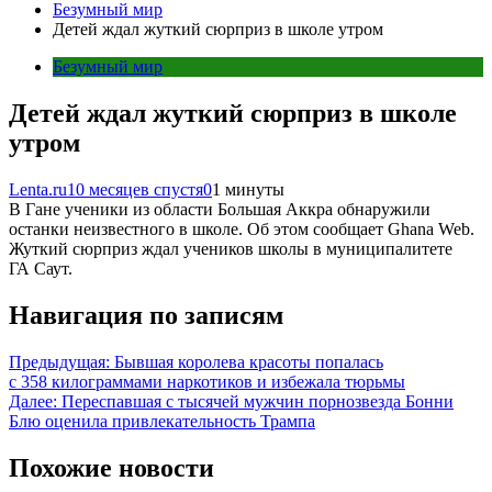
Безумный мир
Детей ждал жуткий сюрприз в школе утром
Безумный мир
Детей ждал жуткий сюрприз в школе
утром
Lenta.ru
10 месяцев спустя
0
1 минуты
В Гане ученики из области Большая Аккра обнаружили
останки неизвестного в школе. Об этом сообщает Ghana Web.
Жуткий сюрприз ждал учеников школы в муниципалитете
ГА Саут.
Навигация по записям
Предыдущая:
Бывшая королева красоты попалась
с 358 килограммами наркотиков и избежала тюрьмы
Далее:
Переспавшая с тысячей мужчин порнозвезда Бонни
Блю оценила привлекательность Трампа
Похожие новости