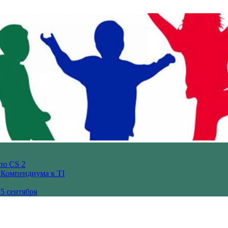
по CS 2
з Компендиума к TI
5 сентября