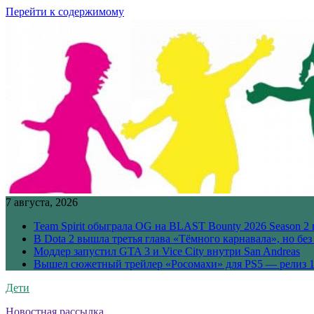
Перейти к содержимому
7 августа, 2026
Team Spirit обыграла OG на BLAST Bounty 2026 Season 2 
В Dota 2 вышла третья глава «Тёмного карнавала», но бе
Моддер запустил GTA 3 и Vice City внутри San Andreas
Вышел сюжетный трейлер «Росомахи» для PS5 — релиз 1
Дети
Новостная рассылка