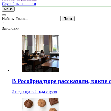
Случайные новости
Меню
Найти:
Заголовки
В Рособрнадзоре рассказали, какие 
2 года спустя
2 года спустя