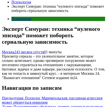
Психология
Эксперт Симуран: техника “нулевого эпизода” поможет
побороть сериальную зависимость
Психология
Эксперт Симуран: техника “нулевого
эпизода” поможет побороть
сериальную зависимость
Москва24
3 месяца спустя
0
1 минуты
Просмотр сериала – это увлекательное занятие, которое
сильно затягивает, однако чрезмерное погружение может
негативно отразиться на отношениях с окружающими,
бытовых задачах и даже карьере, рассказали психологи. О том,
как не попасть в замкнутый круг, – в материале Москвы 24.
"Выжигает отношения" Сетевое издание m24.
Навигация по записям
Предыдущая:
Психолог Маремпольская: пассивная агрессиея
может обернуться неврозом
Далее:
Психотерапевт объяснила, почему длинные выходные