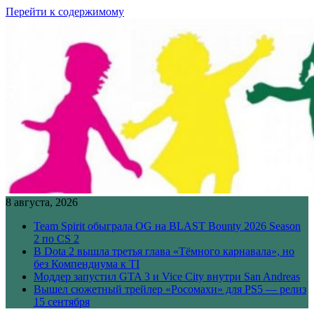
Перейти к содержимому
8 августа, 2026
Team Spirit обыграла OG на BLAST Bounty 2026 Season
2 по CS 2
В Dota 2 вышла третья глава «Тёмного карнавала», но
без Компендиума к TI
Моддер запустил GTA 3 и Vice City внутри San Andreas
Вышел сюжетный трейлер «Росомахи» для PS5 — релиз
15 сентября