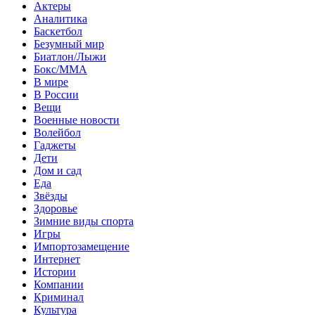
Актеры
Аналитика
Баскетбол
Безумный мир
Биатлон/Лыжи
Бокс/MMA
В мире
В России
Вещи
Военные новости
Волейбол
Гаджеты
Дети
Дом и сад
Еда
Звёзды
Здоровье
Зимние виды спорта
Игры
Импортозамещение
Интернет
Истории
Компании
Криминал
Культура