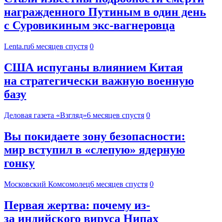
награжденного Путиным в один день
с Суровикиным экс-вагнеровца
Lenta.ru
6 месяцев спустя
0
США испуганы влиянием Китая
на стратегически важную военную
базу
Деловая газета «Взгляд»
6 месяцев спустя
0
Вы покидаете зону безопасности:
мир вступил в «слепую» ядерную
гонку
Московский Комсомолец
6 месяцев спустя
0
Первая жертва: почему из-
за индийского вируса Нипах