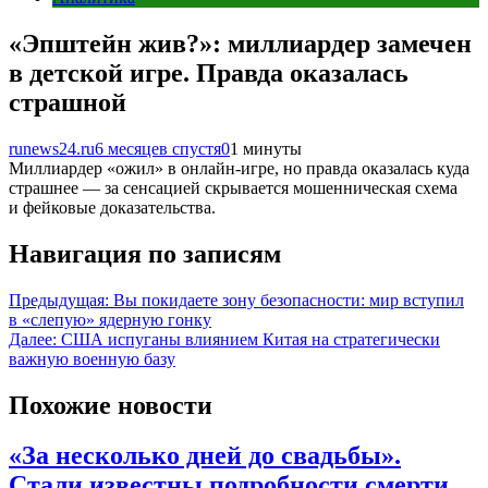
«Эпштейн жив?»: миллиардер замечен
в детской игре. Правда оказалась
страшной
runews24.ru
6 месяцев спустя
0
1 минуты
Миллиардер «ожил» в онлайн-игре, но правда оказалась куда
страшнее — за сенсацией скрывается мошенническая схема
и фейковые доказательства.
Навигация по записям
Предыдущая:
Вы покидаете зону безопасности: мир вступил
в «слепую» ядерную гонку
Далее:
США испуганы влиянием Китая на стратегически
важную военную базу
Похожие новости
«За несколько дней до свадьбы».
Стали известны подробности смерти