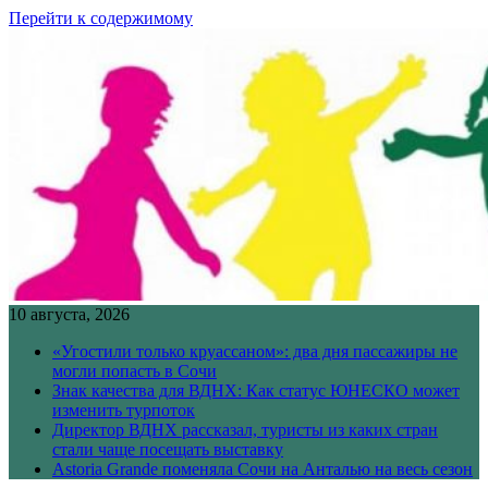
Перейти к содержимому
10 августа, 2026
«Угостили только круассаном»: два дня пассажиры не
могли попасть в Сочи
Знак качества для ВДНХ: Как статус ЮНЕСКО может
изменить турпоток
Директор ВДНХ рассказал, туристы из каких стран
стали чаще посещать выставку
Astoria Grande поменяла Сочи на Анталью на весь сезон