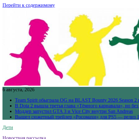
Перейти к содержимому
6 августа, 2026
Team Spirit обыграла OG на BLAST Bounty 2026 Season 2 
В Dota 2 вышла третья глава «Тёмного карнавала», но бе
Моддер запустил GTA 3 и Vice City внутри San Andreas
Вышел сюжетный трейлер «Росомахи» для PS5 — релиз 1
Дети
Новостная рассылка