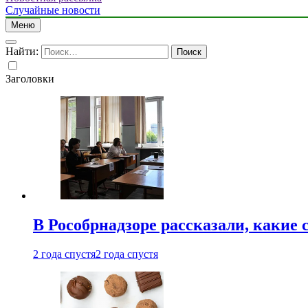
Случайные новости
Меню
Найти:
Заголовки
В Рособрнадзоре рассказали, какие 
2 года спустя
2 года спустя