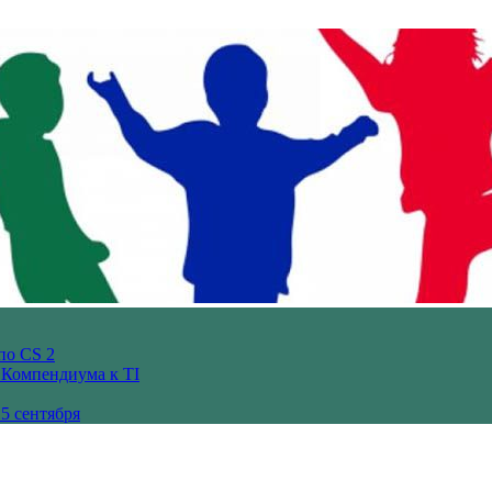
по CS 2
з Компендиума к TI
5 сентября