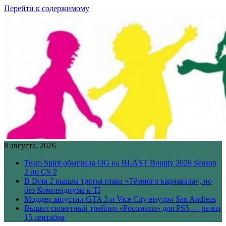
Перейти к содержимому
8 августа, 2026
Team Spirit обыграла OG на BLAST Bounty 2026 Season
2 по CS 2
В Dota 2 вышла третья глава «Тёмного карнавала», но
без Компендиума к TI
Моддер запустил GTA 3 и Vice City внутри San Andreas
Вышел сюжетный трейлер «Росомахи» для PS5 — релиз
15 сентября