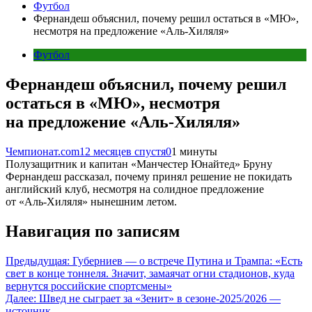
Футбол
Фернандеш объяснил, почему решил остаться в «МЮ»,
несмотря на предложение «Аль-Хиляля»
Футбол
Фернандеш объяснил, почему решил
остаться в «МЮ», несмотря
на предложение «Аль-Хиляля»
Чемпионат.com
12 месяцев спустя
0
1 минуты
Полузащитник и капитан «Манчестер Юнайтед» Бруну
Фернандеш рассказал, почему принял решение не покидать
английский клуб, несмотря на солидное предложение
от «Аль-Хиляля» нынешним летом.
Навигация по записям
Предыдущая:
Губерниев — о встрече Путина и Трампа: «Есть
свет в конце тоннеля. Значит, замаячат огни стадионов, куда
вернутся российские спортсмены»
Далее:
Швед не сыграет за «Зенит» в сезоне-2025/2026 —
источник