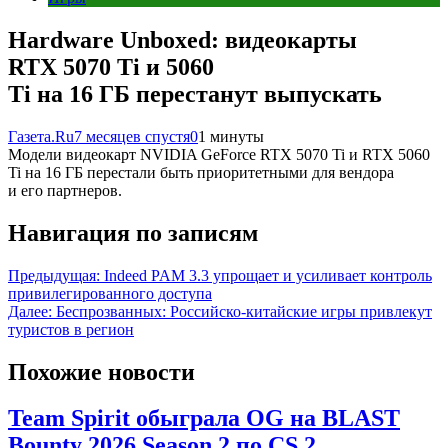
Hardware Unboxed: видеокарты
RTX 5070 Ti и 5060
Ti на 16 ГБ перестанут выпускать
Газета.Ru
7 месяцев спустя
0
1 минуты
Модели видеокарт NVIDIA GeForce RTX 5070 Ti и RTX 5060
Ti на 16 ГБ перестали быть приоритетными для вендора
и его партнеров.
Навигация по записям
Предыдущая:
Indeed PAM 3.3 упрощает и усиливает контроль
привилегированного доступа
Далее:
Беспрозванных: Российско-китайские игры привлекут
туристов в регион
Похожие новости
Team Spirit обыграла OG на BLAST
Bounty 2026 Season 2 по CS 2