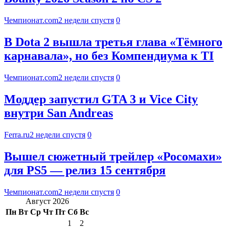
Чемпионат.com
2 недели спустя
0
В Dota 2 вышла третья глава «Тёмного
карнавала», но без Компендиума к TI
Чемпионат.com
2 недели спустя
0
Моддер запустил GTA 3 и Vice City
внутри San Andreas
Ferra.ru
2 недели спустя
0
Вышел сюжетный трейлер «Росомахи»
для PS5 — релиз 15 сентября
Чемпионат.com
2 недели спустя
0
Август 2026
Пн
Вт
Ср
Чт
Пт
Сб
Вс
1
2