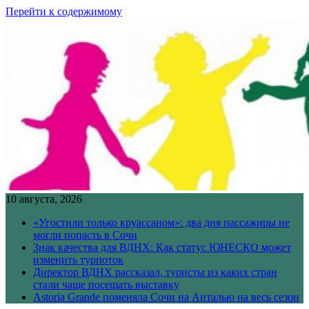
Перейти к содержимому
10 августа, 2026
«Угостили только круассаном»: два дня пассажиры не
могли попасть в Сочи
Знак качества для ВДНХ: Как статус ЮНЕСКО может
изменить турпоток
Директор ВДНХ рассказал, туристы из каких стран
стали чаще посещать выставку
Astoria Grande поменяла Сочи на Анталью на весь сезон