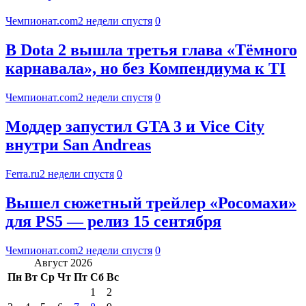
Чемпионат.com
2 недели спустя
0
В Dota 2 вышла третья глава «Тёмного
карнавала», но без Компендиума к TI
Чемпионат.com
2 недели спустя
0
Моддер запустил GTA 3 и Vice City
внутри San Andreas
Ferra.ru
2 недели спустя
0
Вышел сюжетный трейлер «Росомахи»
для PS5 — релиз 15 сентября
Чемпионат.com
2 недели спустя
0
Август 2026
Пн
Вт
Ср
Чт
Пт
Сб
Вс
1
2