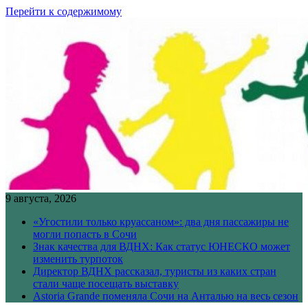
Перейти к содержимому
9 августа, 2026
«Угостили только круассаном»: два дня пассажиры не
могли попасть в Сочи
Знак качества для ВДНХ: Как статус ЮНЕСКО может
изменить турпоток
Директор ВДНХ рассказал, туристы из каких стран
стали чаще посещать выставку
Astoria Grande поменяла Сочи на Анталью на весь сезон