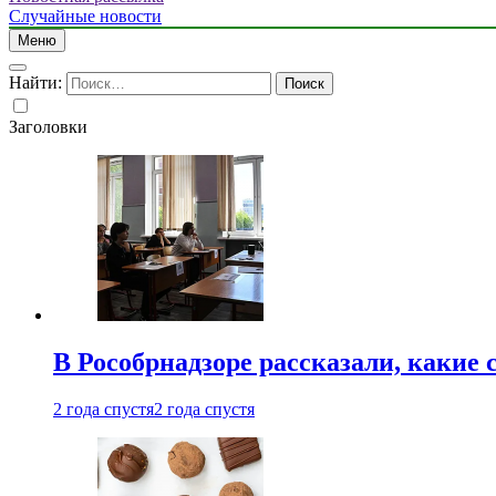
Случайные новости
Меню
Найти:
Заголовки
В Рособрнадзоре рассказали, какие 
2 года спустя
2 года спустя