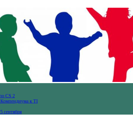
по CS 2
з Компендиума к TI
5 сентября