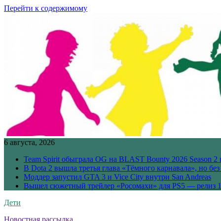
Перейти к содержимому
6 августа, 2026
Team Spirit обыграла OG на BLAST Bounty 2026 Season 2 
В Dota 2 вышла третья глава «Тёмного карнавала», но бе
Моддер запустил GTA 3 и Vice City внутри San Andreas
Вышел сюжетный трейлер «Росомахи» для PS5 — релиз 1
Дети
Новостная рассылка