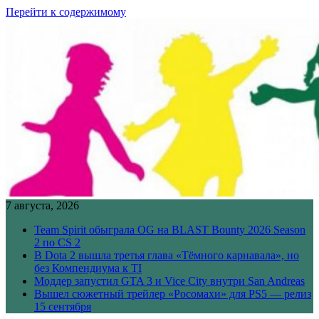
Перейти к содержимому
7 августа, 2026
Team Spirit обыграла OG на BLAST Bounty 2026 Season
2 по CS 2
В Dota 2 вышла третья глава «Тёмного карнавала», но
без Компендиума к TI
Моддер запустил GTA 3 и Vice City внутри San Andreas
Вышел сюжетный трейлер «Росомахи» для PS5 — релиз
15 сентября