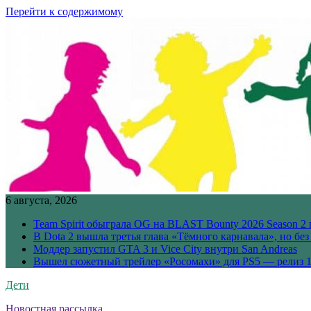
Перейти к содержимому
6 августа, 2026
Team Spirit обыграла OG на BLAST Bounty 2026 Season 2 
В Dota 2 вышла третья глава «Тёмного карнавала», но бе
Моддер запустил GTA 3 и Vice City внутри San Andreas
Вышел сюжетный трейлер «Росомахи» для PS5 — релиз 1
Дети
Новостная рассылка