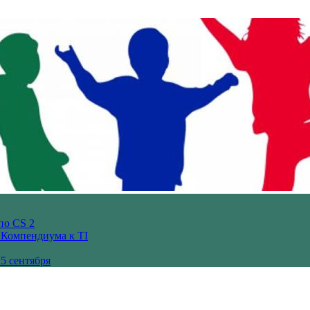
по CS 2
з Компендиума к TI
5 сентября