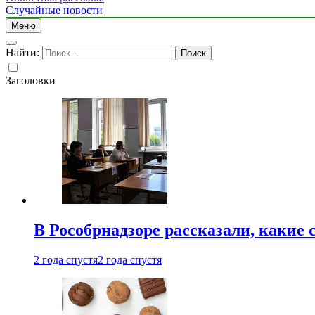
Случайные новости
Меню
Найти:
Заголовки
В Рособрнадзоре рассказали, какие 
2 года спустя
2 года спустя