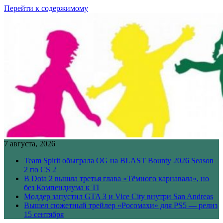
Перейти к содержимому
7 августа, 2026
Team Spirit обыграла OG на BLAST Bounty 2026 Season
2 по CS 2
В Dota 2 вышла третья глава «Тёмного карнавала», но
без Компендиума к TI
Моддер запустил GTA 3 и Vice City внутри San Andreas
Вышел сюжетный трейлер «Росомахи» для PS5 — релиз
15 сентября