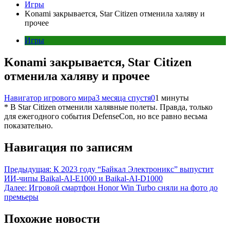
Игры
Konami закрывается, Star Citizen отменила халяву и
прочее
Игры
Konami закрывается, Star Citizen
отменила халяву и прочее
Навигатор игрового мира
3 месяца спустя
0
1 минуты
* В Star Citizen отменили халявные полеты. Правда, только
для ежегодного события DefenseCon, но все равно весьма
показательно.
Навигация по записям
Предыдущая:
К 2023 году “Байкал Электроникс” выпустит
ИИ-чипы Baikal-AI-E1000 и Baikal-AI-D1000
Далее:
Игровой смартфон Honor Win Turbo сняли на фото до
премьеры
Похожие новости