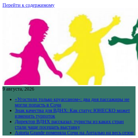
Перейти к содержимому
9 августа, 2026
«Угостили только круассаном»: два дня пассажиры не
могли попасть в Сочи
Знак качества для ВДНХ: Как статус ЮНЕСКО может
изменить турпоток
Директор ВДНХ рассказал, туристы из каких стран
стали чаще посещать выставку
Astoria Grande поменяла Сочи на Анталью на весь сезон