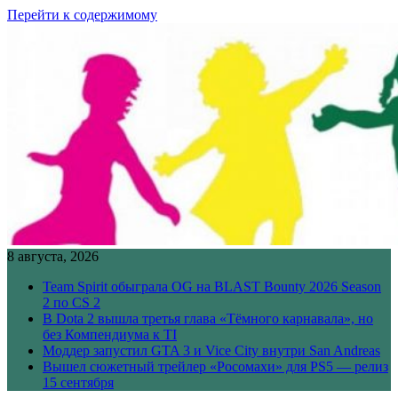
Перейти к содержимому
8 августа, 2026
Team Spirit обыграла OG на BLAST Bounty 2026 Season
2 по CS 2
В Dota 2 вышла третья глава «Тёмного карнавала», но
без Компендиума к TI
Моддер запустил GTA 3 и Vice City внутри San Andreas
Вышел сюжетный трейлер «Росомахи» для PS5 — релиз
15 сентября