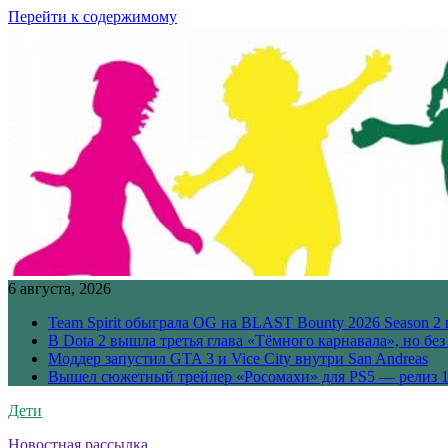
Перейти к содержимому
6 августа, 2026
Team Spirit обыграла OG на BLAST Bounty 2026 Season 2 
В Dota 2 вышла третья глава «Тёмного карнавала», но бе
Моддер запустил GTA 3 и Vice City внутри San Andreas
Вышел сюжетный трейлер «Росомахи» для PS5 — релиз 1
Дети
Новостная рассылка