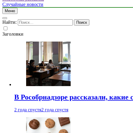
Случайные новости
Меню
Найти:
Заголовки
В Рособрнадзоре рассказали, какие 
2 года спустя
2 года спустя