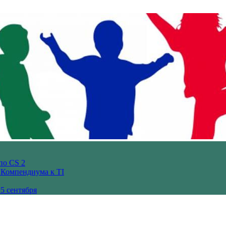
по CS 2
з Компендиума к TI
5 сентября