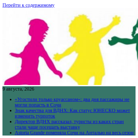
Перейти к содержимому
9 августа, 2026
«Угостили только круассаном»: два дня пассажиры не
могли попасть в Сочи
Знак качества для ВДНХ: Как статус ЮНЕСКО может
изменить турпоток
Директор ВДНХ рассказал, туристы из каких стран
стали чаще посещать выставку
Astoria Grande поменяла Сочи на Анталью на весь сезон