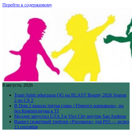
Перейти к содержимому
8 августа, 2026
Team Spirit обыграла OG на BLAST Bounty 2026 Season
2 по CS 2
В Dota 2 вышла третья глава «Тёмного карнавала», но
без Компендиума к TI
Моддер запустил GTA 3 и Vice City внутри San Andreas
Вышел сюжетный трейлер «Росомахи» для PS5 — релиз
15 сентября