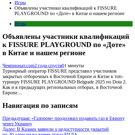
Игры
Объявлены участники квалификаций к FISSURE
PLAYGROUND по «Доте» в Китае и нашем регионе
Игры
Объявлены участники квалификаций
к FISSURE PLAYGROUND по «Доте»
в Китае и нашем регионе
Чемпионат.com
2 года спустя
0
1 минуты
Турнирный оператор FISSURE представил участников
закрытых отборочных в Восточной Европе и Китае к топ-
турниру FISSURE PLAYGROUND Belgrade 2025 по Dota 2.
Как и в предыдущих региональных отборах, в Восточной
Европе…
Навигация по записям
Предыдущая:
«Газпром» продолжил подавать газ в Европу
через Украину
Далее:
В Казани заявили о недоступности укрытий
по 30 адресам во время атаки БПЛА