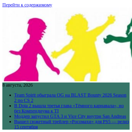
Перейти к содержимому
8 августа, 2026
Team Spirit обыграла OG на BLAST Bounty 2026 Season
2 по CS 2
В Dota 2 вышла третья глава «Тёмного карнавала», но
без Компендиума к TI
Моддер запустил GTA 3 и Vice City внутри San Andreas
Вышел сюжетный трейлер «Росомахи» для PS5 — релиз
15 сентября