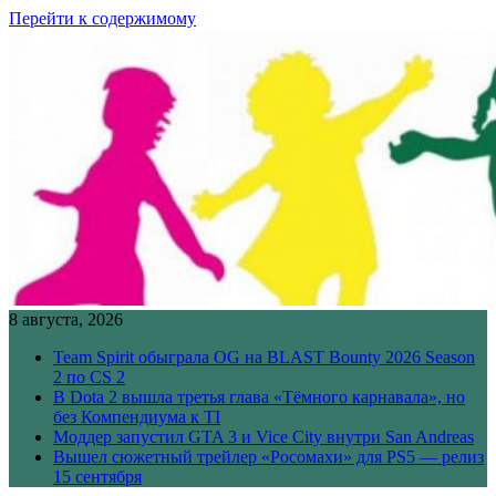
Перейти к содержимому
8 августа, 2026
Team Spirit обыграла OG на BLAST Bounty 2026 Season
2 по CS 2
В Dota 2 вышла третья глава «Тёмного карнавала», но
без Компендиума к TI
Моддер запустил GTA 3 и Vice City внутри San Andreas
Вышел сюжетный трейлер «Росомахи» для PS5 — релиз
15 сентября