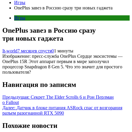
Игры
OnePlus завез в Россию сразу три новых гаджета
Игры
OnePlus завез в Россию сразу
три новых гаджета
It-world
7 месяцев спустя
0
1 минуты
Изображение: пресс-служба OnePlus Сердце экосистемы —
OnePlus 15R Этот аппарат первым в мире заполучил
процессор Snapdragon 8 Gen 5. Что это значит для простого
пользователя?
Навигация по записям
Предыдущая:
Секрет The Elder Scrolls 6 и Рон Перлман
о Fallout
Далее:
Датчик в блоке питания ASRock спас от возгорания
разъем разогнанной RTX 5090
Похожие новости