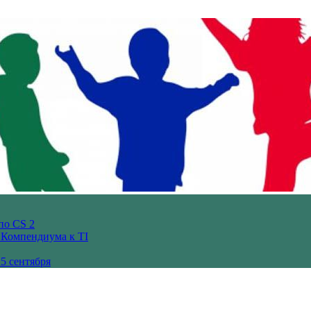
по CS 2
з Компендиума к TI
5 сентября