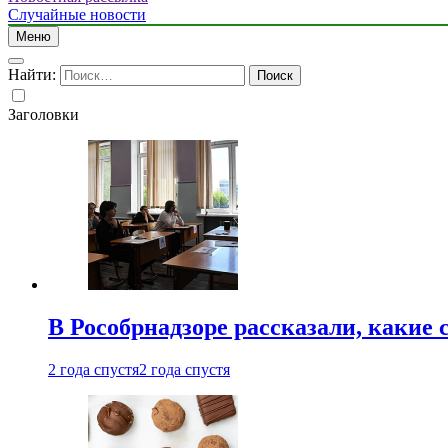
Случайные новости
Меню
Найти:
Заголовки
В Рособрнадзоре рассказали, какие 
2 года спустя
2 года спустя