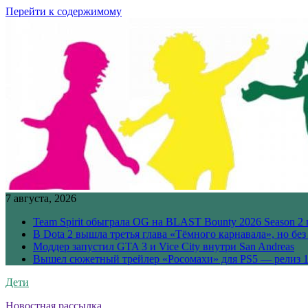
Перейти к содержимому
7 августа, 2026
Team Spirit обыграла OG на BLAST Bounty 2026 Season 2 
В Dota 2 вышла третья глава «Тёмного карнавала», но бе
Моддер запустил GTA 3 и Vice City внутри San Andreas
Вышел сюжетный трейлер «Росомахи» для PS5 — релиз 1
Дети
Новостная рассылка