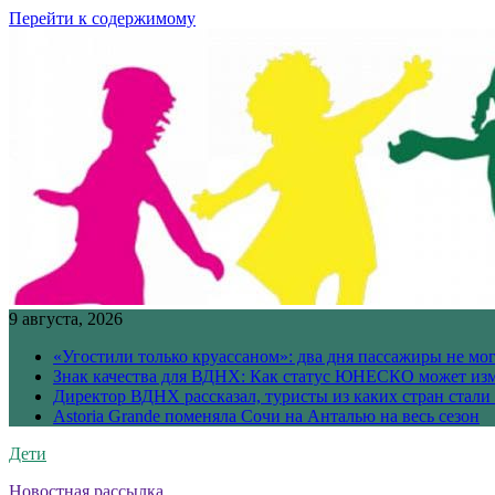
Перейти к содержимому
9 августа, 2026
«Угостили только круассаном»: два дня пассажиры не мо
Знак качества для ВДНХ: Как статус ЮНЕСКО может изм
Директор ВДНХ рассказал, туристы из каких стран стали
Astoria Grande поменяла Сочи на Анталью на весь сезон
Дети
Новостная рассылка