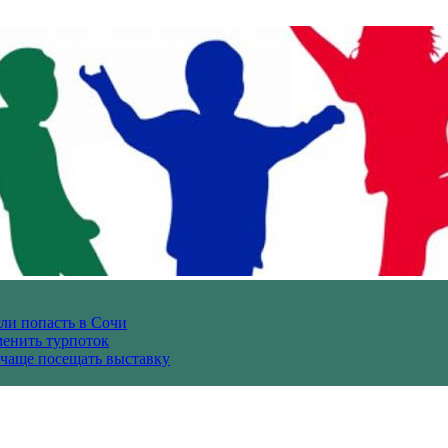
гли попасть в Сочи
енить турпоток
 чаще посещать выставку