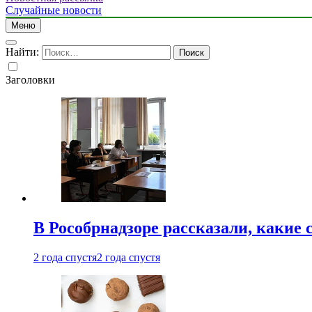
Случайные новости
Меню
Найти:
Заголовки
В Рособрнадзоре рассказали, какие 
2 года спустя
2 года спустя