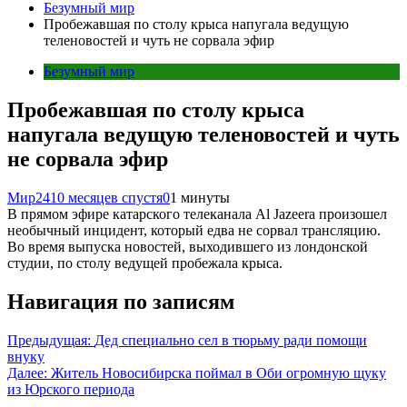
Безумный мир
Пробежавшая по столу крыса напугала ведущую
теленовостей и чуть не сорвала эфир
Безумный мир
Пробежавшая по столу крыса
напугала ведущую теленовостей и чуть
не сорвала эфир
Мир24
10 месяцев спустя
0
1 минуты
В прямом эфире катарского телеканала Al Jazeera произошел
необычный инцидент, который едва не сорвал трансляцию.
Во время выпуска новостей, выходившего из лондонской
студии, по столу ведущей пробежала крыса.
Навигация по записям
Предыдущая:
Дед специально сел в тюрьму ради помощи
внуку
Далее:
Житель Новосибирска поймал в Оби огромную щуку
из Юрского периода