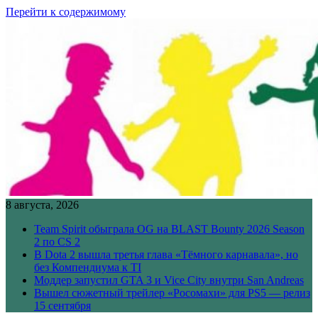
Перейти к содержимому
8 августа, 2026
Team Spirit обыграла OG на BLAST Bounty 2026 Season
2 по CS 2
В Dota 2 вышла третья глава «Тёмного карнавала», но
без Компендиума к TI
Моддер запустил GTA 3 и Vice City внутри San Andreas
Вышел сюжетный трейлер «Росомахи» для PS5 — релиз
15 сентября