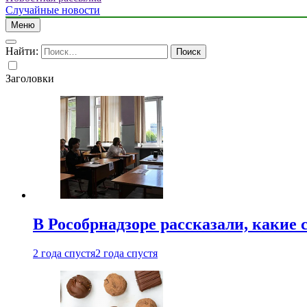
Случайные новости
Меню
Найти:
Заголовки
В Рособрнадзоре рассказали, какие 
2 года спустя
2 года спустя