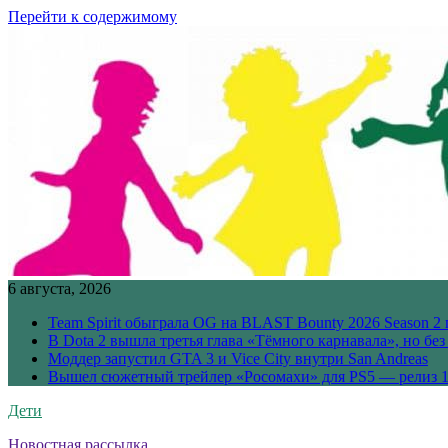
Перейти к содержимому
6 августа, 2026
Team Spirit обыграла OG на BLAST Bounty 2026 Season 2 
В Dota 2 вышла третья глава «Тёмного карнавала», но бе
Моддер запустил GTA 3 и Vice City внутри San Andreas
Вышел сюжетный трейлер «Росомахи» для PS5 — релиз 1
Дети
Новостная рассылка