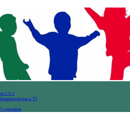
по CS 2
з Компендиума к TI
5 сентября