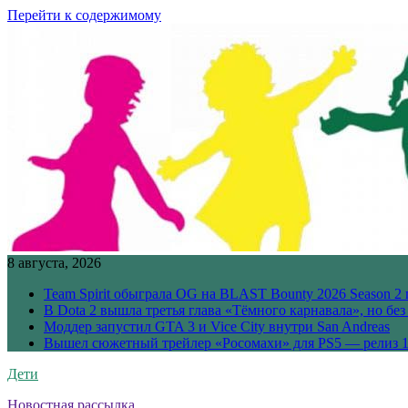
Перейти к содержимому
8 августа, 2026
Team Spirit обыграла OG на BLAST Bounty 2026 Season 2 
В Dota 2 вышла третья глава «Тёмного карнавала», но бе
Моддер запустил GTA 3 и Vice City внутри San Andreas
Вышел сюжетный трейлер «Росомахи» для PS5 — релиз 1
Дети
Новостная рассылка