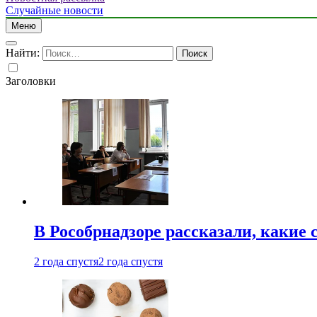
Случайные новости
Меню
Найти:
Заголовки
В Рособрнадзоре рассказали, какие 
2 года спустя
2 года спустя