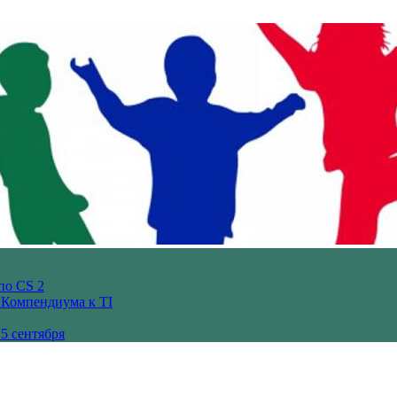
по CS 2
з Компендиума к TI
5 сентября