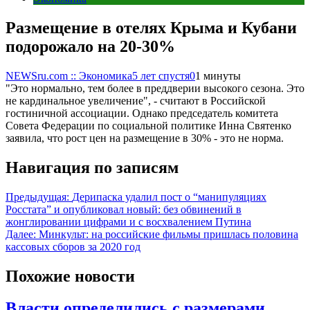
Размещение в отелях Крыма и Кубани
подорожало на 20-30%
NEWSru.com :: Экономика
5 лет спустя
0
1 минуты
"Это нормально, тем более в преддверии высокого сезона. Это
не кардинальное увеличение", - считают в Российской
гостиничной ассоциации. Однако председатель комитета
Совета Федерации по социальной политике Инна Святенко
заявила, что рост цен на размещение в 30% - это не норма.
Навигация по записям
Предыдущая:
Дерипаска удалил пост о “манипуляциях
Росстата” и опубликовал новый: без обвинений в
жонглировании цифрами и с восхвалением Путина
Далее:
Минкульт: на российские фильмы пришлась половина
кассовых сборов за 2020 год
Похожие новости
Власти определились с размерами