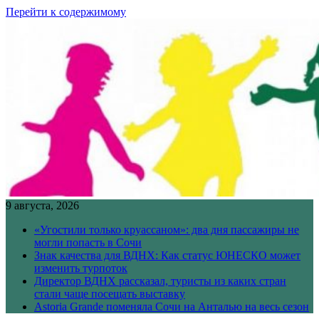
Перейти к содержимому
9 августа, 2026
«Угостили только круассаном»: два дня пассажиры не
могли попасть в Сочи
Знак качества для ВДНХ: Как статус ЮНЕСКО может
изменить турпоток
Директор ВДНХ рассказал, туристы из каких стран
стали чаще посещать выставку
Astoria Grande поменяла Сочи на Анталью на весь сезон