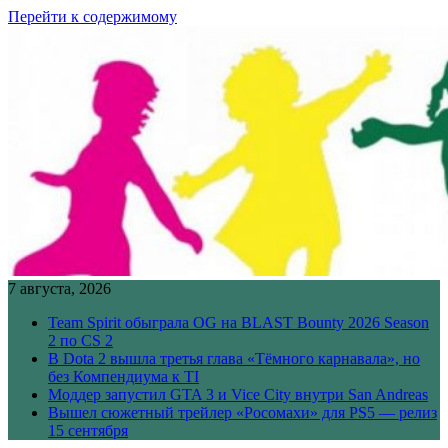
Перейти к содержимому
7 августа, 2026
Team Spirit обыграла OG на BLAST Bounty 2026 Season
2 по CS 2
В Dota 2 вышла третья глава «Тёмного карнавала», но
без Компендиума к TI
Моддер запустил GTA 3 и Vice City внутри San Andreas
Вышел сюжетный трейлер «Росомахи» для PS5 — релиз
15 сентября