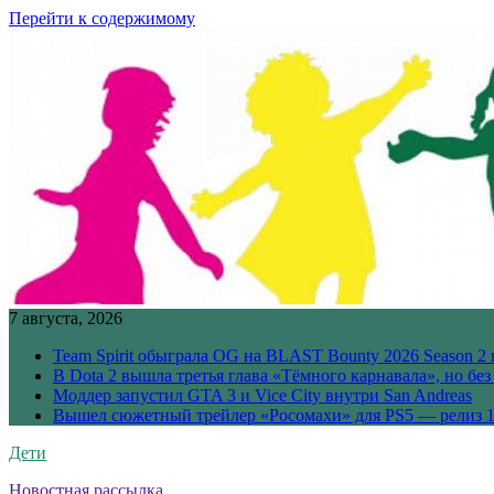
Перейти к содержимому
7 августа, 2026
Team Spirit обыграла OG на BLAST Bounty 2026 Season 2 
В Dota 2 вышла третья глава «Тёмного карнавала», но бе
Моддер запустил GTA 3 и Vice City внутри San Andreas
Вышел сюжетный трейлер «Росомахи» для PS5 — релиз 1
Дети
Новостная рассылка