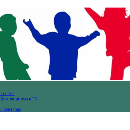
по CS 2
з Компендиума к TI
5 сентября