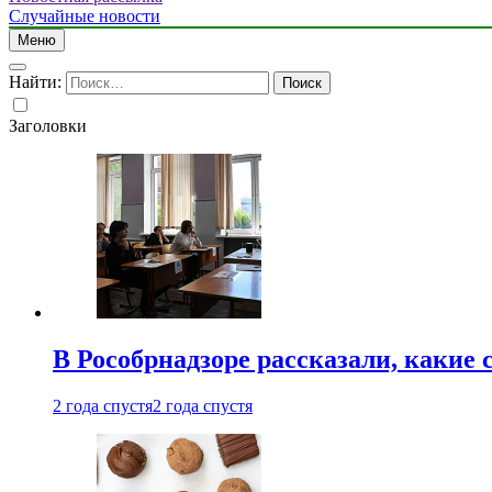
Случайные новости
Меню
Найти:
Заголовки
В Рособрнадзоре рассказали, какие 
2 года спустя
2 года спустя