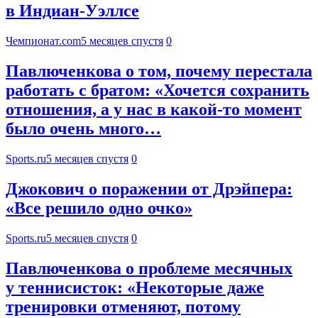
в Индиан-Уэллсе
Чемпионат.com
5 месяцев спустя
0
Павлюченкова о том, почему перестала
работать с братом: «Хочется сохранить
отношения, а у нас в какой-то момент
было очень много…
Sports.ru
5 месяцев спустя
0
Джокович о поражении от Дрэйпера:
«Все решило одно очко»
Sports.ru
5 месяцев спустя
0
Павлюченкова о проблеме месячных
у теннисисток: «Некоторые даже
тренировки отменяют, потому