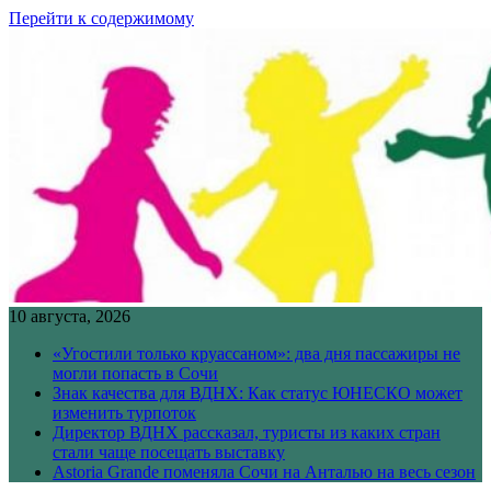
Перейти к содержимому
10 августа, 2026
«Угостили только круассаном»: два дня пассажиры не
могли попасть в Сочи
Знак качества для ВДНХ: Как статус ЮНЕСКО может
изменить турпоток
Директор ВДНХ рассказал, туристы из каких стран
стали чаще посещать выставку
Astoria Grande поменяла Сочи на Анталью на весь сезон