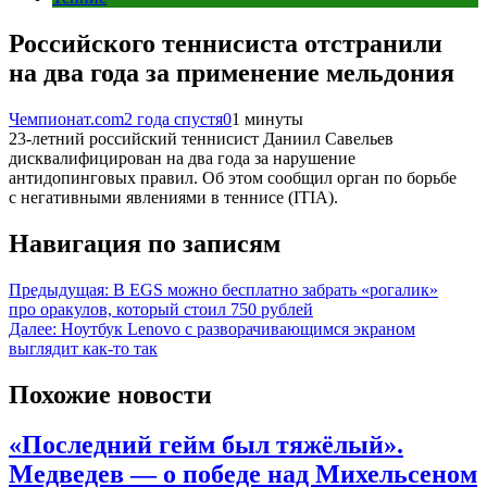
Российского теннисиста отстранили
на два года за применение мельдония
Чемпионат.com
2 года спустя
0
1 минуты
23-летний российский теннисист Даниил Савельев
дисквалифицирован на два года за нарушение
антидопинговых правил. Об этом сообщил орган по борьбе
с негативными явлениями в теннисе (ITIA).
Навигация по записям
Предыдущая:
В EGS можно бесплатно забрать «рогалик»
про оракулов, который стоил 750 рублей
Далее:
Ноутбук Lenovo с разворачивающимся экраном
выглядит как-то так
Похожие новости
«Последний гейм был тяжёлый».
Медведев — о победе над Михельсеном