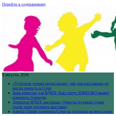
Перейти к содержимому
9 августа, 2026
«Угостили только круассаном»: два дня пассажиры не
могли попасть в Сочи
Знак качества для ВДНХ: Как статус ЮНЕСКО может
изменить турпоток
Директор ВДНХ рассказал, туристы из каких стран
стали чаще посещать выставку
Astoria Grande поменяла Сочи на Анталью на весь сезон