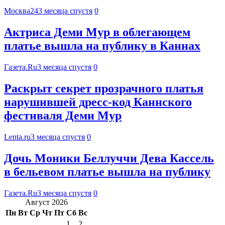
Москва24
3 месяца спустя
0
Актриса Деми Мур в облегающем
платье вышла на публику в Каннах
Газета.Ru
3 месяца спустя
0
Раскрыт секрет прозрачного платья
нарушившей дресс-код Каннского
фестиваля Деми Мур
Lenta.ru
3 месяца спустя
0
Дочь Моники Беллуччи Дева Кассель
в бельевом платье вышла на публику
Газета.Ru
3 месяца спустя
0
Август 2026
Пн
Вт
Ср
Чт
Пт
Сб
Вс
1
2