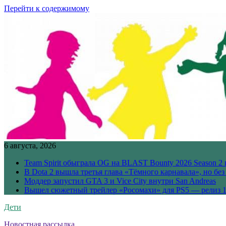
Перейти к содержимому
6 августа, 2026
Team Spirit обыграла OG на BLAST Bounty 2026 Season 2 
В Dota 2 вышла третья глава «Тёмного карнавала», но бе
Моддер запустил GTA 3 и Vice City внутри San Andreas
Вышел сюжетный трейлер «Росомахи» для PS5 — релиз 1
Дети
Новостная рассылка