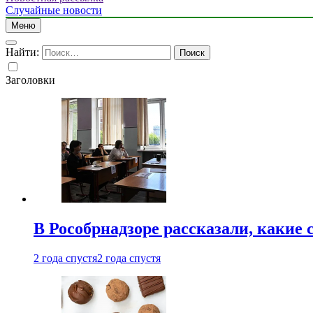
Случайные новости
Меню
Найти:
Заголовки
В Рособрнадзоре рассказали, какие 
2 года спустя
2 года спустя