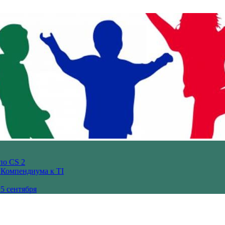
по CS 2
з Компендиума к TI
5 сентября