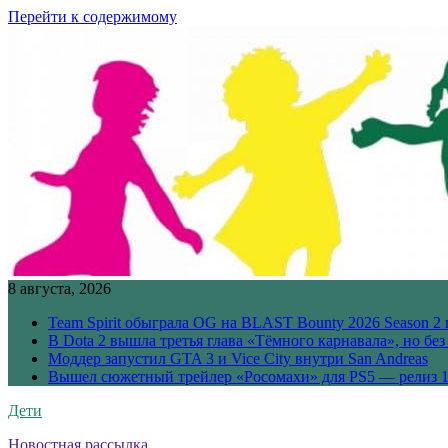
Перейти к содержимому
8 августа, 2026
Team Spirit обыграла OG на BLAST Bounty 2026 Season 2 
В Dota 2 вышла третья глава «Тёмного карнавала», но бе
Моддер запустил GTA 3 и Vice City внутри San Andreas
Вышел сюжетный трейлер «Росомахи» для PS5 — релиз 1
Дети
Новостная рассылка