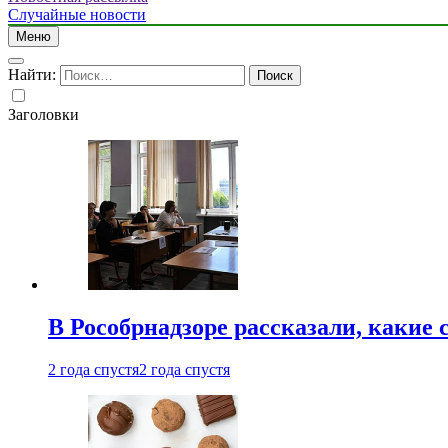
Случайные новости
Меню
Найти:
Заголовки
В Рособрнадзоре рассказали, какие 
2 года спустя
2 года спустя