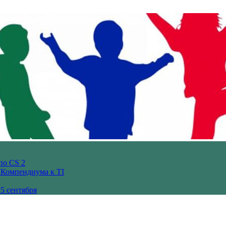
по CS 2
з Компендиума к TI
5 сентября