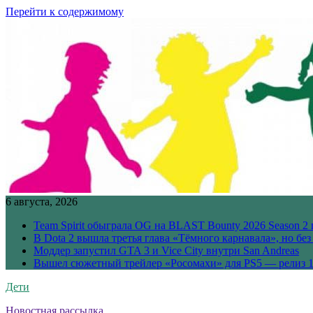
Перейти к содержимому
6 августа, 2026
Team Spirit обыграла OG на BLAST Bounty 2026 Season 2 
В Dota 2 вышла третья глава «Тёмного карнавала», но бе
Моддер запустил GTA 3 и Vice City внутри San Andreas
Вышел сюжетный трейлер «Росомахи» для PS5 — релиз 1
Дети
Новостная рассылка