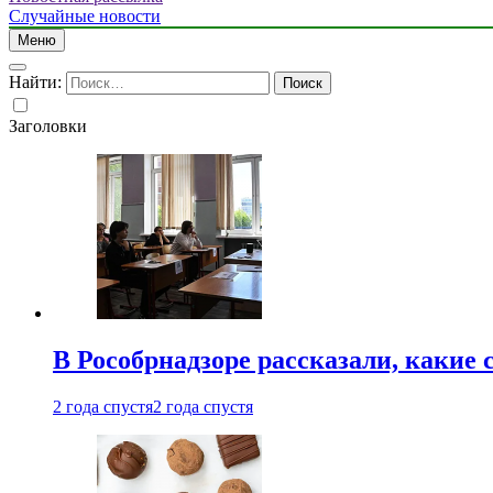
Случайные новости
Меню
Найти:
Заголовки
В Рособрнадзоре рассказали, какие 
2 года спустя
2 года спустя