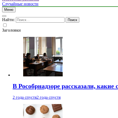
Случайные новости
Меню
Найти:
Заголовки
В Рособрнадзоре рассказали, какие 
2 года спустя
2 года спустя