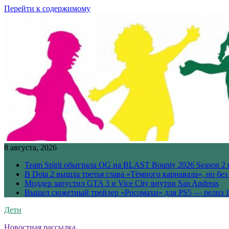
Перейти к содержимому
8 августа, 2026
Team Spirit обыграла OG на BLAST Bounty 2026 Season 2 
В Dota 2 вышла третья глава «Тёмного карнавала», но бе
Моддер запустил GTA 3 и Vice City внутри San Andreas
Вышел сюжетный трейлер «Росомахи» для PS5 — релиз 1
Дети
Новостная рассылка