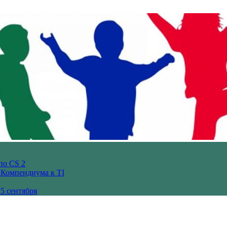
по CS 2
з Компендиума к TI
5 сентября