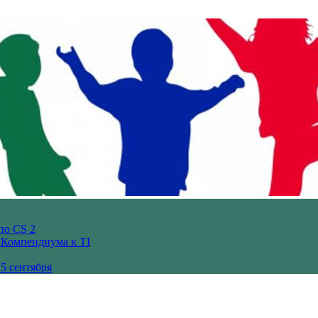
по CS 2
з Компендиума к TI
5 сентября