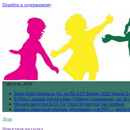
Перейти к содержимому
7 августа, 2026
Team Spirit обыграла OG на BLAST Bounty 2026 Season 2 
В Dota 2 вышла третья глава «Тёмного карнавала», но бе
Моддер запустил GTA 3 и Vice City внутри San Andreas
Вышел сюжетный трейлер «Росомахи» для PS5 — релиз 1
Дети
Новостная рассылка