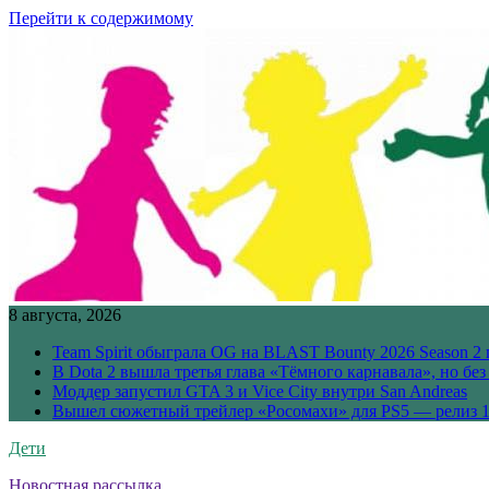
Перейти к содержимому
8 августа, 2026
Team Spirit обыграла OG на BLAST Bounty 2026 Season 2 
В Dota 2 вышла третья глава «Тёмного карнавала», но бе
Моддер запустил GTA 3 и Vice City внутри San Andreas
Вышел сюжетный трейлер «Росомахи» для PS5 — релиз 1
Дети
Новостная рассылка