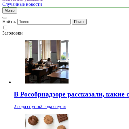
Случайные новости
Меню
Найти:
Заголовки
В Рособрнадзоре рассказали, какие 
2 года спустя
2 года спустя