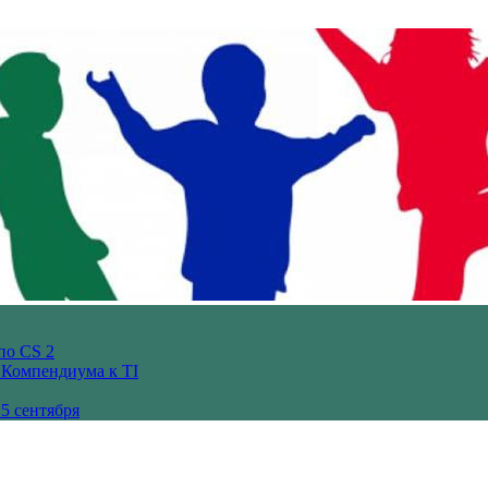
по CS 2
з Компендиума к TI
5 сентября