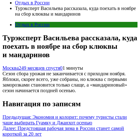
Отдых в России
Турэксперт Васильева рассказала, куда поехать в ноябре
на сбор клюквы и мандаринов
Отдых в России
Турэксперт Васильева рассказала, куда
поехать в ноябре на сбор клюквы
и мандаринов
Москва24
9 месяцев спустя
0
1 минуты
Сезон сбора урожая не заканчивается с приходом ноября.
Яблоки, скорее всего, уже собраны, но клюква с первыми
заморозками становится только слаще, а «мандариновый»
сезон начинается поздней осенью.
Навигация по записям
Предыдущая:
Экономия и колорит: почему туристы стали
чаще выбирать Гуамку и Джанхот осенью
Далее:
Предстоящая рабочая зима в России станет самой
короткой за 20 лет