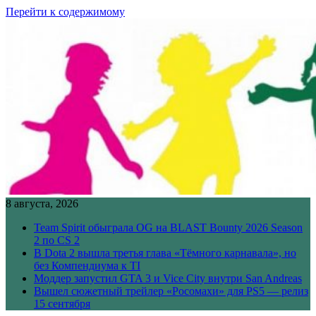
Перейти к содержимому
8 августа, 2026
Team Spirit обыграла OG на BLAST Bounty 2026 Season
2 по CS 2
В Dota 2 вышла третья глава «Тёмного карнавала», но
без Компендиума к TI
Моддер запустил GTA 3 и Vice City внутри San Andreas
Вышел сюжетный трейлер «Росомахи» для PS5 — релиз
15 сентября