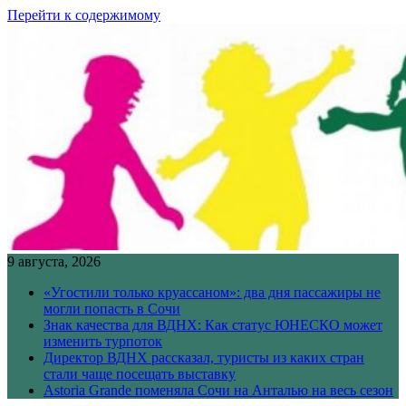
Перейти к содержимому
9 августа, 2026
«Угостили только круассаном»: два дня пассажиры не
могли попасть в Сочи
Знак качества для ВДНХ: Как статус ЮНЕСКО может
изменить турпоток
Директор ВДНХ рассказал, туристы из каких стран
стали чаще посещать выставку
Astoria Grande поменяла Сочи на Анталью на весь сезон