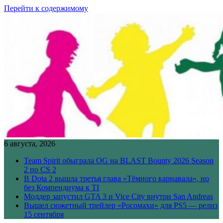
Перейти к содержимому
6 августа, 2026
Team Spirit обыграла OG на BLAST Bounty 2026 Season
2 по CS 2
В Dota 2 вышла третья глава «Тёмного карнавала», но
без Компендиума к TI
Моддер запустил GTA 3 и Vice City внутри San Andreas
Вышел сюжетный трейлер «Росомахи» для PS5 — релиз
15 сентября